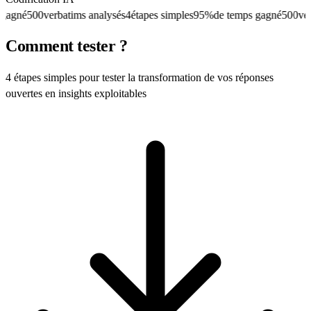
agné
500
verbatims analysés
4
étapes simples
95%
de temps gagné
500
verba
Comment tester ?
4 étapes simples pour tester la transformation de vos réponses
ouvertes en insights exploitables